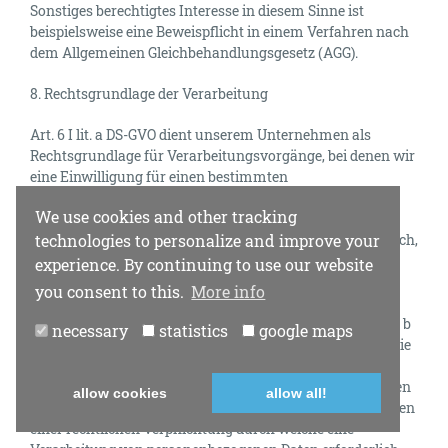
Sonstiges berechtigtes Interesse in diesem Sinne ist
beispielsweise eine Beweispflicht in einem Verfahren nach
dem Allgemeinen Gleichbehandlungsgesetz (AGG).
8. Rechtsgrundlage der Verarbeitung
Art. 6 I lit. a DS-GVO dient unserem Unternehmen als
Rechtsgrundlage für Verarbeitungsvorgänge, bei denen wir
eine Einwilligung für einen bestimmten
Verarbeitungszweck einholen. Ist die Verarbeitung
We use cookies and other tracking
personenbezogener Daten zur Erfüllung eines Vertrags,
technologies to personalize and improve your
dessen Vertragspartei die betroffene Person ist, erforderlich,
wie dies beispielsweise bei Verarbeitungsvorgängen der
experience. By continuing to use our website
Fall ist, die für eine Lieferung von Waren oder die
you consent to this.
More info
Erbringung einer sonstigen Leistung oder Gegenleistung
notwendig sind, so beruht die Verarbeitung auf Art. 6 I lit. b
necessary
statistics
google maps
DS-GVO. Gleiches gilt für solche Verarbeitungsvorgänge die
zur Durchführung vorvertraglicher Maßnahmen
erforderlich sind, etwa in Fällen von Anfragen zur unseren
allow cookies
allow all!
Produkten oder Leistungen. Unterliegt unser Unternehmen
einer rechtlichen Verpflichtung durch welche eine